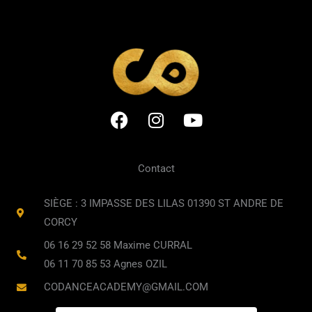
F
I
Y
a
n
o
c
s
u
e
t
t
Contact
b
a
u
o
g
b
SIÈGE : 3 IMPASSE DES LILAS 01390 ST ANDRE DE
o
r
e
CORCY
k
a
06 16 29 52 58 Maxime CURRAL
m
06 11 70 85 53 Agnes OZIL
CODANCEACADEMY@GMAIL.COM