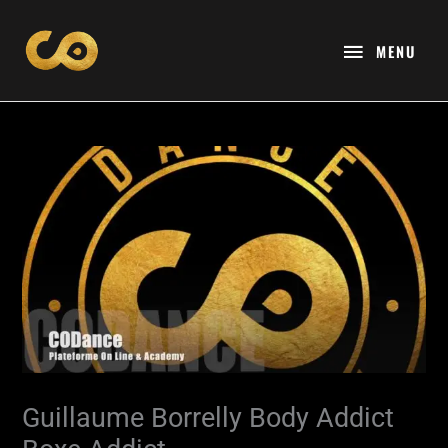
Aller
MENU
au
MENU
contenu
Guillaume Borrelly Body Addict