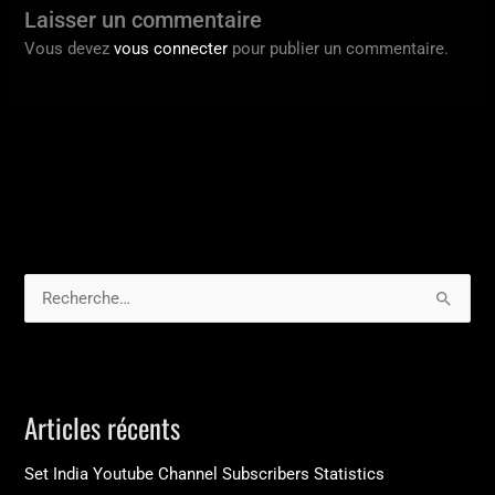
Laisser un commentaire
Vous devez
vous connecter
pour publier un commentaire.
R
e
c
h
Articles récents
e
r
Set India Youtube Channel Subscribers Statistics
c