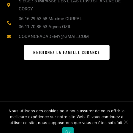
o
g
b
SIÈGE : 3 IMPASSE DES LILAS 01390 ST ANDRE DE
o
r
e
CORCY
k
a
06 16 29 52 58 Maxime CURRAL
m
06 11 70 85 53 Agnes OZIL
CODANCEACADEMY@GMAIL.COM
REJOIGNEZ LA FAMILLE CODANCE
Nous utilisons des cookies pour nous assurer de vous offrir la
meilleure expérience sur notre site Web. Si vous continuez à
© CODance Academy 2021 / Tous droits réservés /
BIG X
/
utiliser ce site, nous supposerons que vous en êtes satisfait.
Mentions légales
/
CGV
Ok