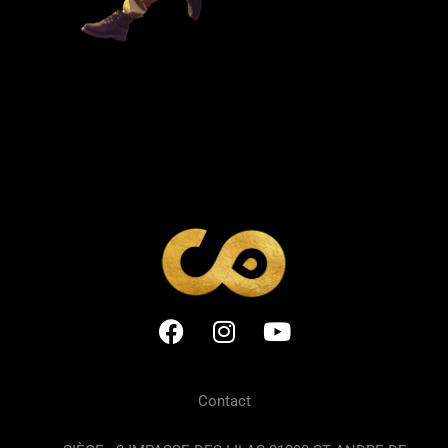
F
I
Y
a
n
o
c
s
u
e
t
t
Contact
b
a
u