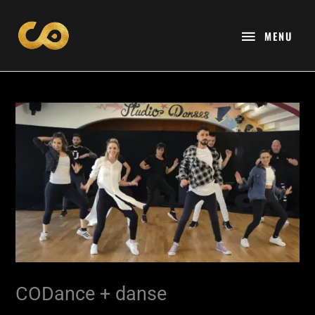
Aller
MENU
au
MENU
contenu
CODance + danse