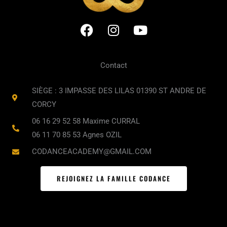
F
I
Y
a
n
o
c
s
u
e
t
t
Contact
b
a
u
o
g
b
SIÈGE : 3 IMPASSE DES LILAS 01390 ST ANDRE DE
o
r
e
CORCY
k
a
06 16 29 52 58 Maxime CURRAL
m
06 11 70 85 53 Agnes OZIL
CODANCEACADEMY@GMAIL.COM
REJOIGNEZ LA FAMILLE CODANCE