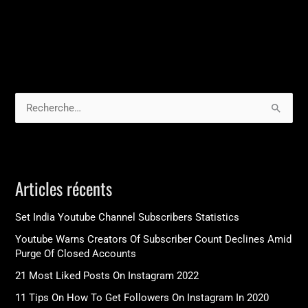
R
e
c
h
Articles récents
e
r
Set India Youtube Channel Subscribers Statistics
c
Youtube Warns Creators Of Subscriber Count Declines Amid
h
Purge Of Closed Accounts
e
21 Most Liked Posts On Instagram 2022
r
11 Tips On How To Get Followers On Instagram In 2020