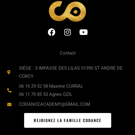
F
I
Y
a
n
o
c
s
u
e
t
t
Contact
b
a
u
o
g
b
SIÈGE : 3 IMPASSE DES LILAS 01390 ST ANDRE DE
o
r
e
CORCY
k
a
06 16 29 52 58 Maxime CURRAL
m
06 11 70 85 53 Agnes OZIL
CODANCEACADEMY@GMAIL.COM
REJOIGNEZ LA FAMILLE CODANCE