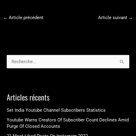
←
Article précédent
Article suivant
→
R
e
c
h
Articles récents
e
r
Set India Youtube Channel Subscribers Statistics
c
Youtube Warns Creators Of Subscriber Count Declines Amid
h
Purge Of Closed Accounts
e
21 Most Liked Posts On Instagram 2022