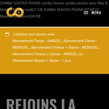
Aller
ZUMBA SENTAO POUND zumba fitness zumba sentao avec Max &
MENU
au
Marion & Ludo.mp4[21:24] ZUMBA SENTAO POUND FITNESS
MENU
contenu
Maxime & Ludovic[34:03]
J'obtiens mon accès avec :
Abonnement Danse - ANNUEL
,
Abonnement Danse -
MENSUEL
,
Abonnement Fitness + Danse - MENSUEL
,
Abonnement Fitness + Danse - ANNUEL
ou
Abonnement fitness + danse - 1 jour
.
REJOINS LA