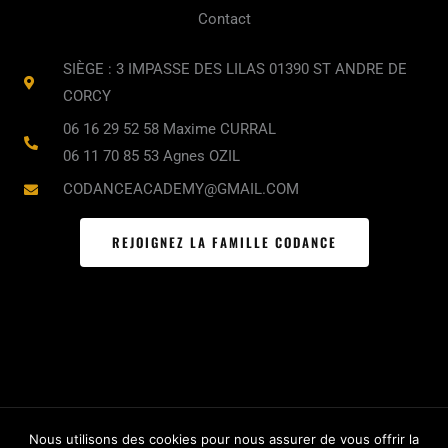
e
t
t
Contact
b
a
u
o
g
b
SIÈGE : 3 IMPASSE DES LILAS 01390 ST ANDRE DE
o
r
e
CORCY
k
a
06 16 29 52 58 Maxime CURRAL
m
06 11 70 85 53 Agnes OZIL
CODANCEACADEMY@GMAIL.COM
REJOIGNEZ LA FAMILLE CODANCE
Nous utilisons des cookies pour nous assurer de vous offrir la