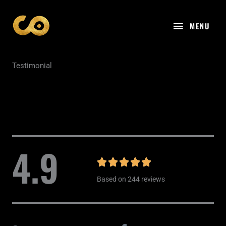
Aller
MENU
au
MENU
contenu
Testimonial
4.9
N





Based on 244 reviews
o
t
é