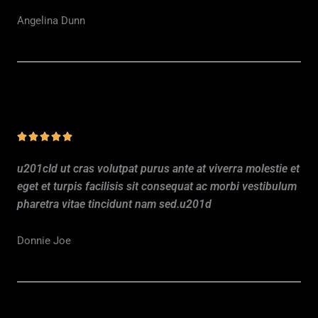
s
Angelina Dunn
u
r
5
N





o
u201cId ut cras volutpat purus ante at viverra molestie et
t
eget et turpis facilisis sit consequat ac morbi vestibulum
é
pharetra vitae tincidunt nam sed.u201d
5
s
Donnie Joe
u
r
5