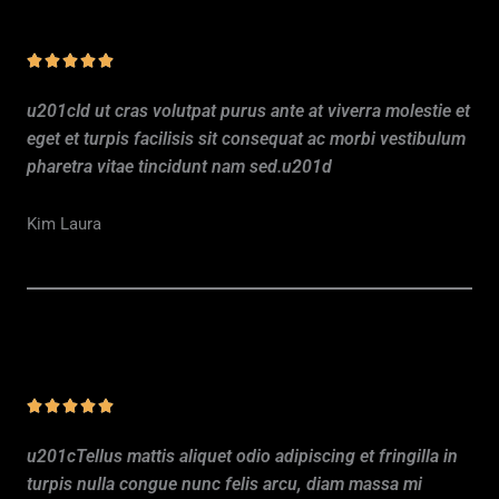
N





o
u201cId ut cras volutpat purus ante at viverra molestie et
t
eget et turpis facilisis sit consequat ac morbi vestibulum
é
pharetra vitae tincidunt nam sed.u201d
5
s
Kim Laura
u
r
5
N





o
u201cTellus mattis aliquet odio adipiscing et fringilla in
t
turpis nulla congue nunc felis arcu, diam massa mi
é