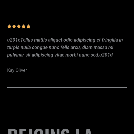
N





o
u201cTellus mattis aliquet odio adipiscing et fringilla in
t
turpis nulla congue nunc felis arcu, diam massa mi
é
pulvinar sit adipiscing vitae morbi nunc sed.u201d
5
s
Kay Oliver
u
r
5