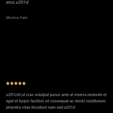
eros.u201d
Monica Hale
N





o
u201cId ut cras volutpat purus ante at viverra molestie et
t
eget et turpis facilisis sit consequat ac morbi vestibulum
é
pharetra vitae tincidunt nam sed.u201d
5