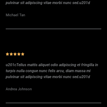
pulvinar sit adipiscing vitae morbi nunc sed.u201d
5
s
Michael Tan
u
r
5
N





o
u201cTellus mattis aliquet odio adipiscing et fringilla in
t
turpis nulla congue nunc felis arcu, diam massa mi
é
pulvinar sit adipiscing vitae morbi nunc sed.u201d
5
s
Andrea Johnson
u
r
5