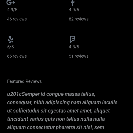
5
4.9/5
4.9/5
s
46 reviews
82 reviews
u
r
5/5
4.8/5
5
65 reviews
51 reviews
Featured Reviews
u201cSemper id congue massa tellus,
consequat, nibh adipiscing nam aliquam iaculis
ut sollicitudin sit egestas amet amet, aliquet
tincidunt varius quis non tellus nulla nulla
aliquam consectetur pharetra sit nisl, sem