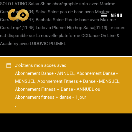
Aller
SOLO LATINO Salsa Shine chorégraphie solo avec Maxime
MENU
au
Curral.mp4[14:04] Salsa Shine pas de base avec Maxime
MENU
contenu
Curral.mp4[12:47] Bachata Shine Pas de base avec Maxime
Curral.mp4[11:45] Ludovic Plumel Hip hop Salsa[01:13] Le cours
est disponible sur la nouvelle plateforme CODance On Line &
Academy avec LUDOVIC PLUMEL
J'obtiens mon accès avec :
Abonnement Danse - ANNUEL
,
Abonnement Danse -
MENSUEL
,
Abonnement Fitness + Danse - MENSUEL
,
Abonnement Fitness + Danse - ANNUEL
ou
Abonnement fitness + danse - 1 jour
.