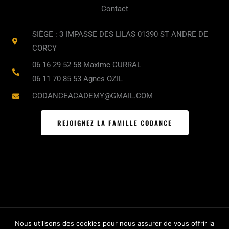
e
t
t
Contact
b
a
u
o
g
b
SIÈGE : 3 IMPASSE DES LILAS 01390 ST ANDRE DE
o
r
e
CORCY
k
a
06 16 29 52 58 Maxime CURRAL
m
06 11 70 85 53 Agnes OZIL
CODANCEACADEMY@GMAIL.COM
REJOIGNEZ LA FAMILLE CODANCE
Nous utilisons des cookies pour nous assurer de vous offrir la